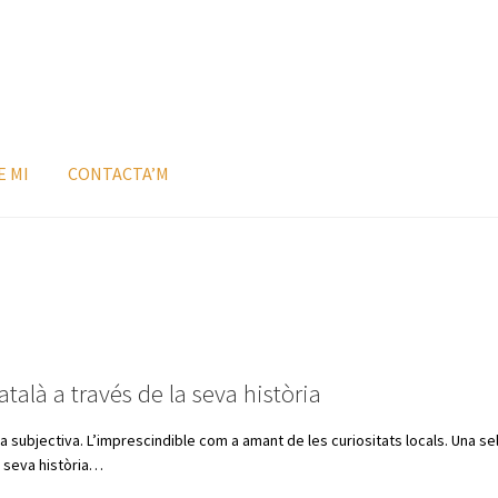
E MI
CONTACTA’M
català a través de la seva història
a subjectiva. L’imprescindible com a amant de les curiositats locals. Una s
la seva història…