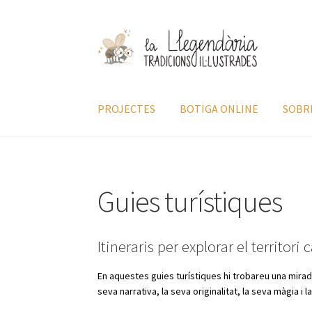
Salta
Vés
a
al
navegació
contingut
PROJECTES
BOTIGA ONLINE
SOBR
Guies turístiques
Itineraris per explorar el territori 
En aquestes guies turístiques hi trobareu una mirad
seva narrativa, la seva originalitat, la seva màgia i 