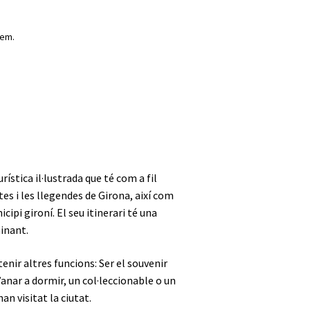
nem.
rística il·lustrada que té com a fil
tes i les llegendes de Girona, així com
cipi gironí. El seu itinerari té una
inant.
enir altres funcions: Ser el souvenir
’anar a dormir, un col·leccionable o un
an visitat la ciutat.